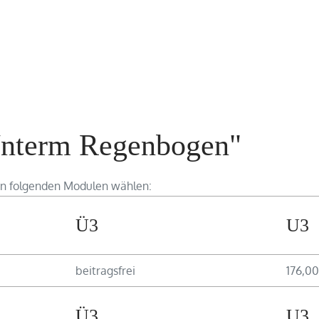
Unterm Regenbogen"
en folgenden Modulen wählen:
Ü3
U3
beitragsfrei
176,00
Ü3
U3