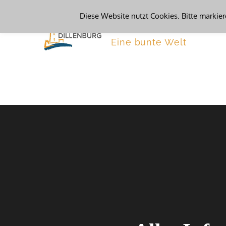
Skip
Diese Website nutzt Cookies. Bitte markier
Kinderbetreu
to
content
Eine bunte Welt