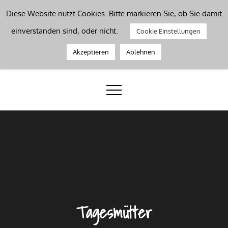
Skip
Diese Website nutzt Cookies. Bitte markieren Sie, ob Sie damit
to
Werkzeugleiste öffnen
einverstanden sind, oder nicht.
Cookie Einstellungen
content
Kinderbetreuung Dillenburg
Akzeptieren
Ablehnen
Eine bunte Welt
Tagesmütter