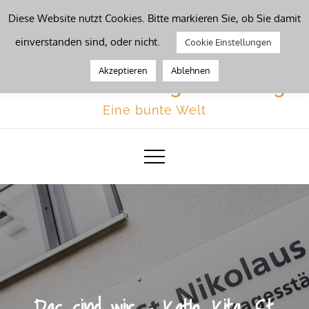
Skip
Diese Website nutzt Cookies. Bitte markieren Sie, ob Sie damit
to
Werkzeugleiste öffnen
einverstanden sind, oder nicht.
Cookie Einstellungen
content
Akzeptieren
Ablehnen
Kinderbetreuung Dillenburg
Eine bunte Welt
Das sind wir – Kath. Kita „St.