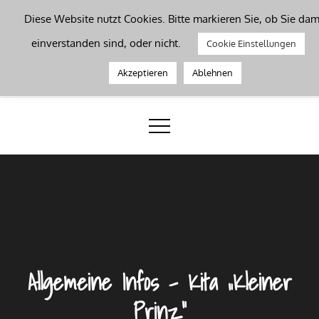
Skip
Diese Website nutzt Cookies. Bitte markieren Sie, ob Sie dam
to
einverstanden sind, oder nicht.
Cookie Einstellungen
content
Kinderbetreuung Dillenburg
Akzeptieren
Ablehnen
Eine bunte Welt
Allgemeine Infos – Kita „Kleiner
Prinz“